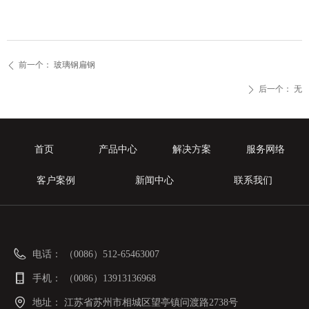
前一个：
玻璃钢扁钢
ꄴ
后一个：
无
ꄲ
首页
产品中心
解决方案
服务网络
客户案例
新闻中心
联系我们
电话：
（0086）512-65463007
手机：
（0086）13913136968
地址：
江苏省苏州市相城区望亭镇问渡路2738号